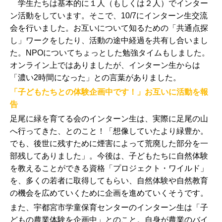
学生たちは基本的に１人（もしくは２人）でインター
ン活動をしています。そこで、10/7にインターン生交流
会を行いました。お互いについて知るための「共通点探
し」ワークをしたり、活動の途中経過を共有し合いまし
た。NPOについてちょっとした勉強タイムもしました。
オンライン上ではありましたが、インターン生からは
「濃い2時間になった」との言葉がありました。
「子どもたちとの体験企画中です！」お互いに活動を報
告
足尾に緑を育てる会のインターン生は、実際に足尾の山
へ行ってきた、とのこと！「想像していたより緑豊か。
でも、後世に残すために煙害によって荒廃した部分を一
部残してありました」。今後は、子どもたちに自然体験
を教えることができる資格「プロジェクト・ワイルド」
を、多くの若者に取得してもらい、自然体験や自然教育
の機会を広めていくために企画を進めていくそうです。
また、宇都宮市学童保育センターのインターン生は「子
どもの農業体験を企画中」とのこと。自身が農業のバイ