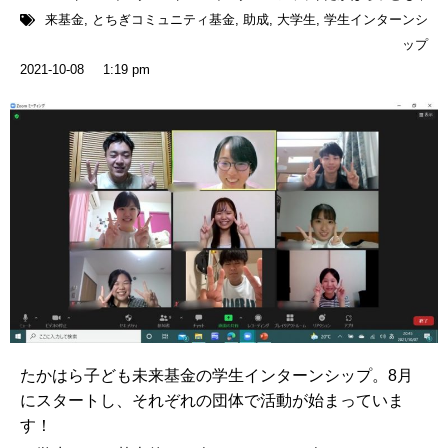
来基金
,
とちぎコミュニティ基金
,
助成
,
大学生
,
学生インターンシ
ップ
2021-10-08
1:19 pm
たかはら子ども未来基金の学生インターンシップ。8月
にスタートし、それぞれの団体で活動が始まっていま
す！