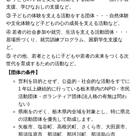
支援、学びなおしの支援など。
③ 子どもの体験を支える活動をする団体・・・自然体験
や文化体験など子どもの心の成長を支える活動など。
④ 若者の社会参加や就労、生活を支える活動団体・・・
居場所づくり、就労訓練プログラム、困窮学生支援な
ど。
⑤ その他、若者とともに子どもや若者の未来をつくる次
世代を育成するための活動など。
【団体の条件】
営利を目的とせず、公益的・社会的な活動をすでに
1 年以上継続的に行っている栃木県内のNPO・市民
活動団体・ボランティア団体(法人格の有無は問わ
ない)
県南をのぞく、栃木県内全域を対象とし、特に県北
の活動団体を優先して助成します。
矢板市、塩谷町、高根沢町、さくら市、大田原市、
那須塩原市、那須町、那珂川町、那須烏山市