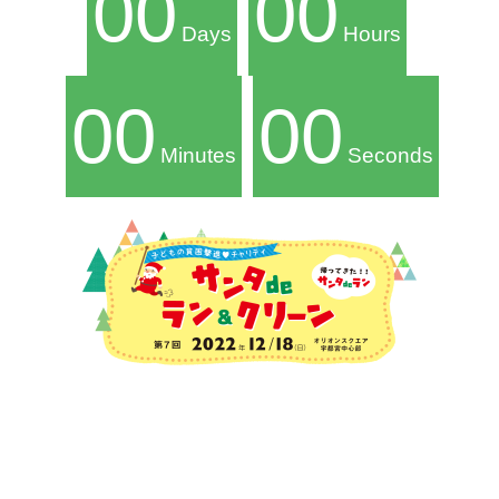
00
00
Days
Hours
00
00
Minutes
Seconds