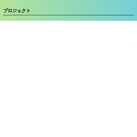
プロジェクト
チャリティウォーク
たかはら子ども未来基金
サンタdeラン
子どもSUNSUNプロジェクト
遺贈寄付キャンペーン
ブログカテゴリー
お知らせ
たかはら
子どもSUNSUNプロジェクト
サンタdeラン2023
関連サイト