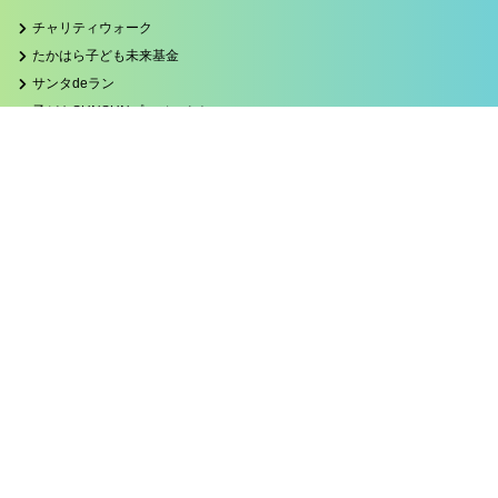
チャリティウォーク
たかはら子ども未来基金
サンタdeラン
子どもSUNSUNプロジェクト
遺贈寄付キャンペーン
ブログカテゴリー
お知らせ
たかはら
子どもSUNSUNプロジェクト
サンタdeラン2023
関連サイト