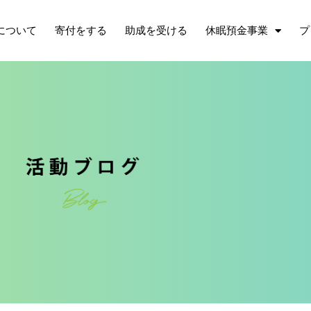
について
寄付をする
助成を受ける
休眠預金事業
プ