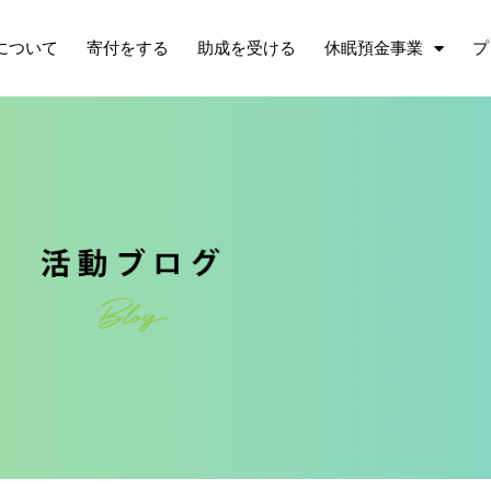
について
寄付をする
助成を受ける
休眠預金事業
プ