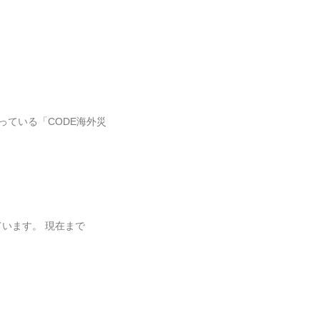
ている「CODE海外災
ています。 現在まで