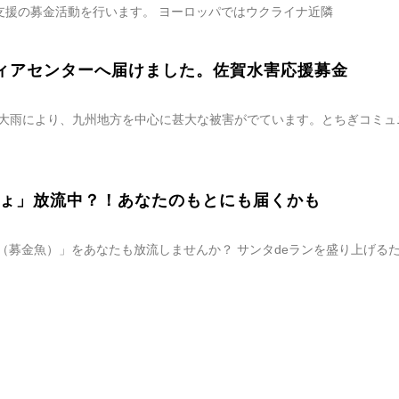
支援の募金活動を行います。 ヨーロッパではウクライナ近隣
ィアセンターへ届けました。佐賀水害応援募金
る大雨により、九州地方を中心に甚大な被害がでています。とちぎコミュ
ぎょ」放流中？！あなたのもとにも届くかも
（募金魚）」をあなたも放流しませんか？ サンタdeランを盛り上げる