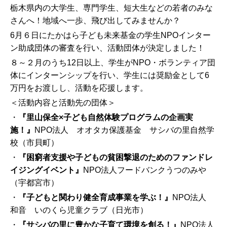
栃木県内の大学生、専門学生、短大生などの若者のみな
さんへ！地域へ一歩、飛び出してみませんか？
6月６日にたかはら子ども未来基金の学生NPOインター
ン助成団体の審査を行い、活動団体が決定しました！
８～２月のうち12日以上、学生がNPO・ボランティア団
体にインターンシップを行い、学生には奨励金として6
万円をお渡しし、活動を応援します。
＜活動内容と活動先の団体＞
・
『
里山保全
×
子ども自然体験
プログラムの企画実
施！
』
NPO法人 オオタカ保護基金 サシバの里自然学
校（市貝町）
・
『
困窮者支援や子どもの貧困撃退のための
ファンドレ
イジングイベント
』
NPO法人フードバンクうつのみや
（宇都宮市）
・
『
子ども
と関わり
健全育成事業を学ぶ！
』
NPO法人
和音 いのくら児童クラブ（日光市）
・
『サシバの里に豊かな子育て環境を創る！』
NPO法人