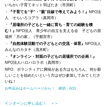
いちかい子育てネット羽ばたき（市貝町）
・
『
子育てを“子”・“親”目線で考えてみよう！
』
NPO法
人 そらいろコアラ（真岡市）
・
『
居場所の子どもと一緒に
育ち・育て
の経験を積
む！
』
NPO法人 青少年の自立を支える会 子どもの居
場所「月の家」（宇都宮市）
・
『
自然体験活動での子どもとの交流・保育
』
NPO法人
みんなのカタチ（茂木町）
・
『
オンライン・対面の
子どもの居場所での企画！
』
NPO法人ハロハロラボ（真岡市）
NPO、ボランティアに興味がある方はもちろん、何か新
しいことを始めたいという方はぜひ参加してみてくださ
いね！
お申込みはホームページから！ 締切：6/15
インターンに申し込む！ ＞＞