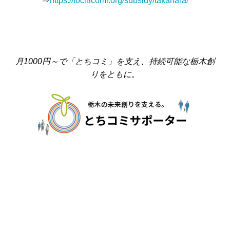
⇒
https://tochicomi.org/subsidy/takahara/
月1000円～で「とちコミ」を支え、持続可能な栃木創
りをともに。