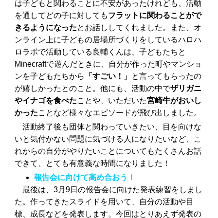
は子どもと関わることに不安があったけれども、活動
を通してどの子に対しても
フラットに関わることがで
きるようになった
とお話ししてくれました。また、オ
ンライン上に子どもの居場所づくりをしているハロハ
ロラボで活動している良輔くんは、子どもたちと
Minecraftで遊んだときに、自分が作った町やマンショ
ンを子どもたちから
「すごい！」
と言ってもらったの
が嬉しかったとのこと。他にも、活動の中で
ザリガニ
やイナゴを食べた
ことや、いただいた
宮崎牛がおいし
かった
ことなど様々なエピソードが飛び出しました。
活動終了後も団体と関わっていきたい、目を向けな
いと気付かない問題に気づける人になりたいなど、こ
れからの自分がやりたいことについてもたくさんお話
できて、とても有意義な時間になりました！
報告会に向けて高め合おう！
最後は、3月9日の報告会に向けた発表練習をしまし
た。作ってきたスライドを用いて、自分の活動や目
標、成長などを発表します。今回はとりあえず発表の