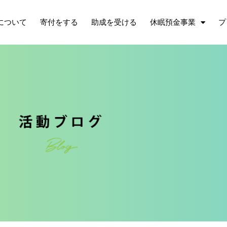
について
寄付をする
助成を受ける
休眠預金事業
プ