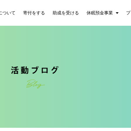
について
寄付をする
助成を受ける
休眠預金事業
プ