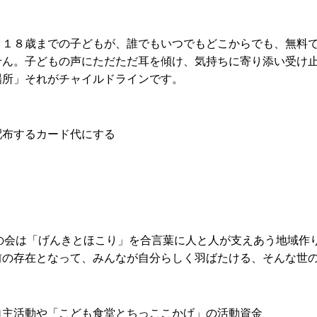
、１８歳までの子どもが、誰でもいつでもどこからでも、無料
せん。子どもの声にただただ耳を傾け、気持ちに寄り添い受け
場所」それがチャイルドラインです。
配布するカード代にする
ぽの会は「げんきとほこり」を合言葉に人と人が支えあう地域作
前の存在となって、みんなが自分らしく羽ばたける、そんな世
自主活動や「こども食堂とちっここかげ」の活動資金