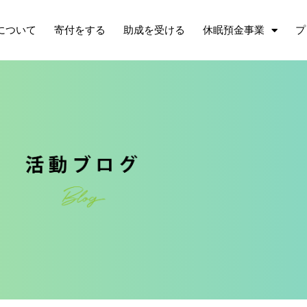
について
寄付をする
助成を受ける
休眠預金事業
プ