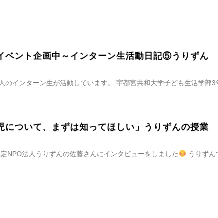
イベント企画中～インターン生活動日記⑤うりずん 
2人のインターン生が活動しています。 宇都宮共和大学子ども生活学部
児について、まずは知ってほしい」うりずんの授業
、認定NPO法人うりずんの佐藤さんにインタビューをしました
うりずん