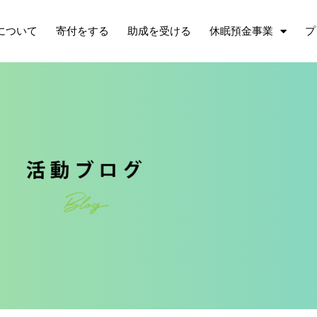
について
寄付をする
助成を受ける
休眠預金事業
プ