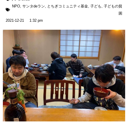
NPO
,
サンタdeラン
,
とちぎコミュニティ基金
,
子ども
,
子どもの貧
困
2021-12-21
1:32 pm