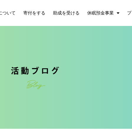
について
寄付をする
助成を受ける
休眠預金事業
プ