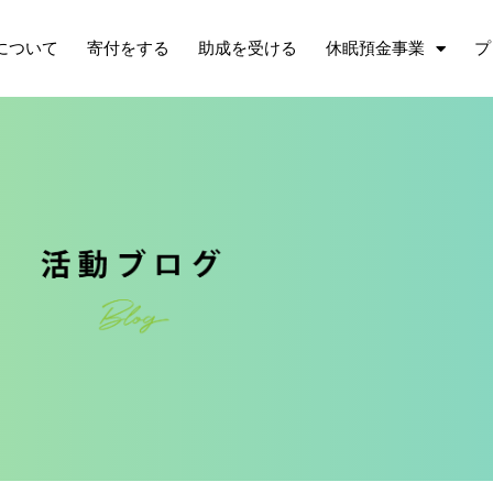
について
寄付をする
助成を受ける
休眠預金事業
プ