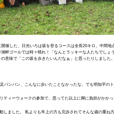
1に開催した、日光いろは坂を登るコースは全長20キロ。中間
寺湖畔ゴールでは時々晴れ！「なんとラッキーな人たちでしょ
その意味で「この坂を歩きたいんだなぁ」と思ったりしました
て足パンパン、こんなに歩いたことなかったな。でも明知平の
リティーウォークの参加で、思ってた以上に脚に負担がかかっ
動しました。 私よりも年上の方も完歩されてそんな歳の重ね方