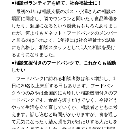
■相談ボランティアを経て、社会福祉士に！
最初の1年は相談支援のボス・小澤さんの相談の
場面に同席し、隣でウンウンと聞いたり食品準備を
したり。勉強になるという感覚ももちろんありまし
たが、何よりもＶネット・フードバンクのメンバー
と居るのは心地よく、1年後には社会福祉士の試験
にも合格し、相談スタッフとして1人で相談を受け
るようになりました。
■相談支援付きのフードバンクで、これからも活動
したい
フードバンクに訪れる相談者数は年々増加し、1
日に20名以上来所する日もあります。フードバン
クうつのみやは全国的にも珍しい相談機能付きのフ
ードバンクです。食品を渡すだけでなく、今後どう
やって生活を立て直していくか、相談者とともに考
えます。話し込むと時間がかかりますが、食を通し
て元気になったり踏ん張る力が出たりする人たちを
たくさん見てきました。食品を渡す+具体的に相談