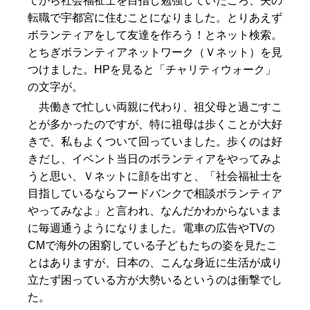
てから社会福祉士を目指し勉強していたころ、夫の
転職で宇都宮に住むことになりました。とりあえず
ボランティアをして友達を作ろう！とネット検索。
とちぎボランティアネットワーク（Ｖネット）を見
つけました。HPを見ると「チャリティウォーク」
の文字が。
共働きで忙しい両親に代わり、祖父母と過ごすこ
とが多かったのですが、特に祖母は歩くことが大好
きで、私もよくついて回っていました。歩くのは好
きだし、イベント当日のボランティアをやってみよ
うと思い、Ｖネットに顔を出すと、「社会福祉士を
目指しているならフードバンクで相談ボランティア
やってみなよ」と言われ、なんだかわからないまま
に毎週通うようになりました。電車の広告やTVの
CMで海外の困窮している子どもたちの姿を見たこ
とはありますが、日本の、こんな身近に生活が成り
立たず困っている方が大勢いるというのは衝撃でし
た。