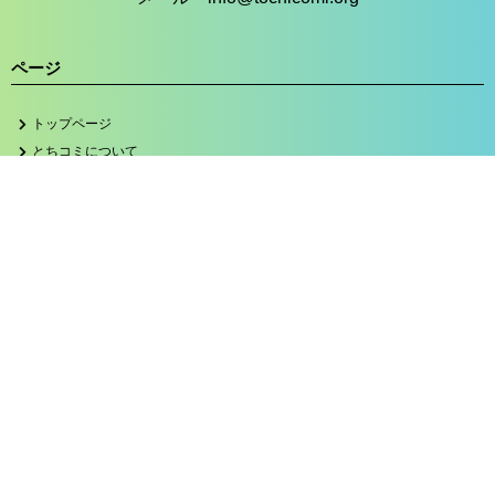
ページ
トップページ
とちコミについて
活動ブログ
寄付をする
助成を受ける
プロジェクト
チャリティウォーク
たかはら子ども未来基金
サンタdeラン
子どもSUNSUNプロジェクト
遺贈寄付キャンペーン
ブログカテゴリー