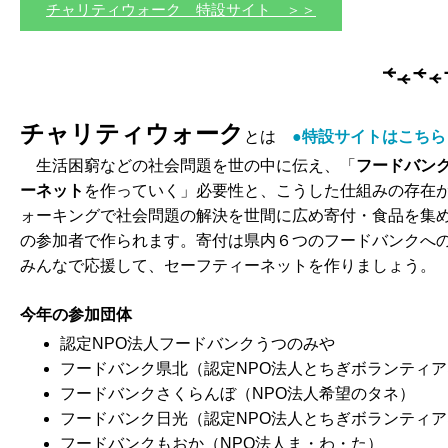
チャリティウォーク 特設サイト ＞＞
チャリティウォーク
とは
●特設サイトはこちら
生活困窮などの社会問題を世の中に伝え、「
フードバン
ーネット
を作っていく」必要性と、こうした仕組みの存在
ォーキングで社会問題の解決を世間に広め寄付・食品を集
の参加者で作られます。寄付は県内６つのフードバンクへ
みんなで応援して、セーフティーネットを作りましょう。
今年の参加団体
認定NPO法人フードバンクうつのみや
フードバンク県北（認定NPO法人とちぎボランティ
フードバンクさくらんぼ（NPO法人希望のタネ）
フードバンク日光（認定NPO法人とちぎボランティ
フードバンクもおか（NPO法人ま・わ・た）