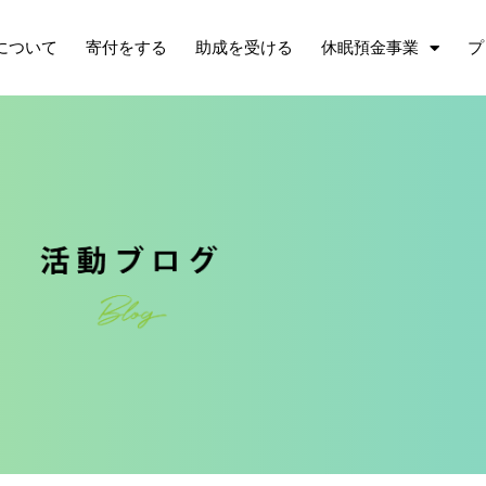
について
寄付をする
助成を受ける
休眠預金事業
プ