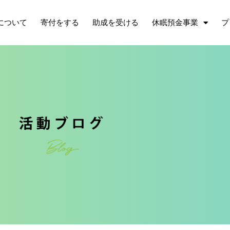
について
寄付をする
助成を受ける
休眠預金事業
プ