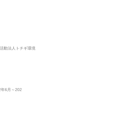
利活動法人トチギ環境
年6月～202